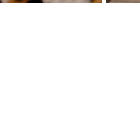
Ko
Navn*
E-post*