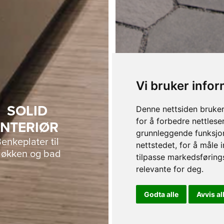
Vi bruker info
SOLID
Denne nettsiden bruker
for å forbedre nettlese
INTERIØR
UTEMILJ
grunnleggende funksjon
enkeplater til
Kant-/gatestei
nettstedet
,
for å måle 
jøkken og bad
heller, mur
tilpasse markedsføring
relevante for deg
.
Godta alle
Avvis al