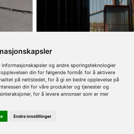
rmasjonskapsler
 informasjonskapsler og andre sporingsteknologier
ropplevelsen din for følgende formål:
for å aktivere
Ø
BYGG
alitet på nettstedet
,
for å gi en bedre opplevelse på
n,
Gulv, trapp, pipe, tak,
interessen din for våre produkter og tjenester og
fasade
sinteraksjoner
,
for å levere annonser som er mer
le
Endre innstillinger