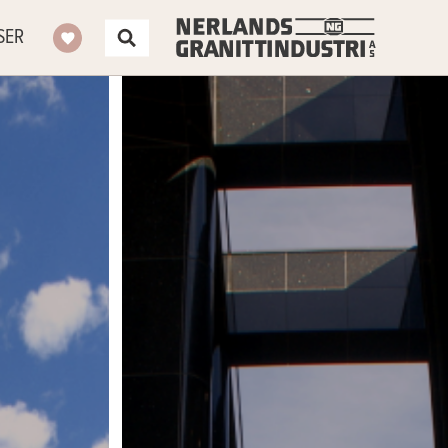
SER
seliste