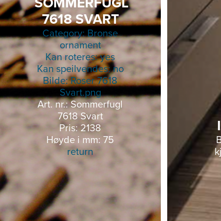
SOMMERFUGL
7618 SVART
Category: Bronse
ornament
Kan roteres: yes
Kan speilvendes: no
Bilde:
Roser 7618
Svart.png
Art. nr.: Sommerfugl
7618 Svart
Pris: 2138
Høyde i mm: 75
B
return
k