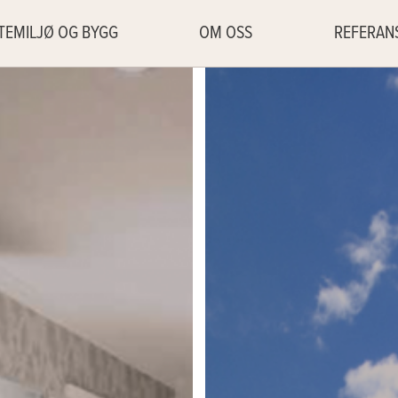
TEMILJØ OG BYGG
OM OSS
REFERAN
Utemiljø
Ansatte
Referan
Bygg
Nyttige lenker
Kontakt