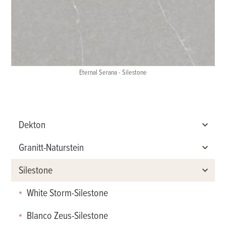
Eternal Serana - Silestone
Eternal Serana - Silestone
Dekton
Granitt-Naturstein
Umber - Dekton
Silestone
Kelya - Dekton
Lys labrador
Lunar - Dekton
Mørk Labrador-Emerald Pearl
White Storm-Silestone
Taga - Dekton
Black Galaxy
Blanco Zeus-Silestone