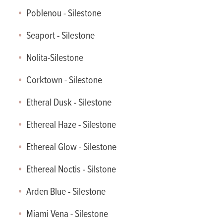
Albarium - Dekton
Poblenou - Silestone
Eternal Serana - Silestone
Somnia - Dekton
Seaport - Silestone
Domoos - Dekton
Nolita-Silestone
Corktown - Silestone
Etheral Dusk - Silestone
Ethereal Haze - Silestone
Ethereal Glow - Silestone
Ethereal Noctis - Silstone
Arden Blue - Silestone
Miami Vena - Silestone