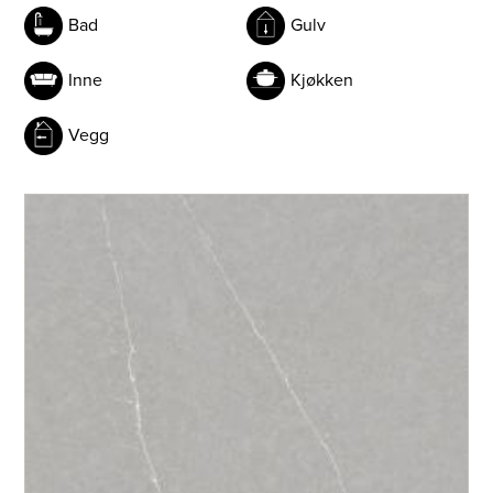
Bad
Gulv
Eternal Serana - Silestone
Inne
Kjøkken
Vegg