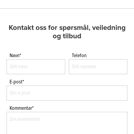
Lys Oppdal Naturplan
Lys Oppdal antic børstet
Kontakt oss for spørsmål, veiledning
og tilbud
Lys Oppdal polert
Lys Oppdal Silkebørstet
Navn*
Telefon
Otta natur sort
Otta Rust natur
E-post*
Otta Børstet
Otta Slipt
Kommentar*
Offerdal Natur
Offerdal Antikkbørstet