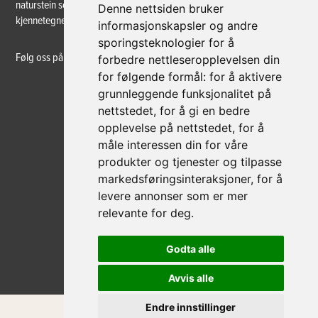
naturstein som råmateriale, og det solide håndverket som
Denne nettsiden bruker
kjennetegner våre produkter – slik det har gjort i over 80 år.
informasjonskapsler og andre
sporingsteknologier for å
Følg oss på sosiale medier
forbedre nettleseropplevelsen din
for følgende formål:
for å aktivere
grunnleggende funksjonalitet på
nettstedet
,
for å gi en bedre
opplevelse på nettstedet
,
for å
måle interessen din for våre
produkter og tjenester og tilpasse
markedsføringsinteraksjoner
,
for å
levere annonser som er mer
relevante for deg
.
Godta alle
Avvis alle
Endre innstillinger
© 2022 - Nerlands Granittindustri