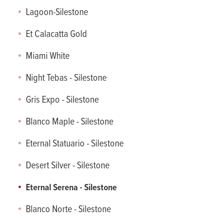
Sirius - Dekton
Impala - Rustenberg
Lagoon-Silestone
Eternal Serana - Silestone
Laurent - Dekton
Stargate Cosmos
Et Calacatta Gold
Kira Dekton
Sort Granitt
Miami White
Arga - Dekton
Angola Black
Night Tebas - Silestone
Entzo - Dekton
Steel Grey
Gris Expo - Silestone
Rem - Dekton
Viscont White
Blanco Maple - Silestone
Argentium - Dekton
Grå Granitt
Eternal Statuario - Silestone
Marina - Dekton
Desert Silver - Silestone
Nacre - Dekton
Eternal Serena - Silestone
Trilium - Dekton
Blanco Norte - Silestone