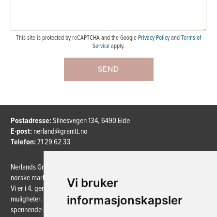
Offerdal Slipt
Oppdal Mørk-Natur
This site is protected by reCAPTCHA and the Google
Privacy Policy
and
Terms of
Service
apply.
Mørk Golan - Børstet
SEND
Mørk Golan - Slipt
Trollheim - Natur
Postadresse:
Silnesvegen 134, 6490 Eide
Trollheim - Børstet
E-post:
nerland@granitt.no
Telefon:
71 29 62 33
Trollheim - Slipt
Nerlands Granittindustri AS er en ledende aktør innen naturstein i det
norske markedet.
Vi bruker
Vi er i 4. generasjon hvor vi rendyrker stein, og steinens unike
informasjonskapsler
muligheter. Nye maskiner gir store muligheter for å produsere nye og
spennende spesialprodukter. Likevel er det fortsatt kunnskapen om